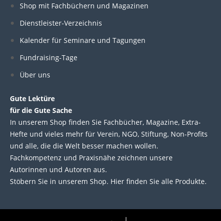
e
b
t
u
Shop mit Fachbüchern und Magazinen
Dienstleister-Verzeichnis
d
o
e
b
Kalender für Seminare und Tagungen
i
o
r
e
Fundraising-Tage
Über uns
n
k
Gute Lektüre
für die Gute Sache
In unserem Shop finden Sie Fachbücher, Magazine, Extra-
Hefte und vieles mehr für Verein, NGO, Stiftung, Non-Profits
und alle, die die Welt besser machen wollen.
Fachkompetenz und Praxisnähe zeichnen unsere
Autorinnen und Autoren aus.
Stöbern Sie in unserem Shop. Hier finden Sie alle Produkte.