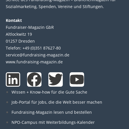
Sozial­marke­ting, Spen­den, Ver­eine und Stif­tun­gen.
Kontakt
Fundraiser-Magazin GbR
Altlockwitz 19
01257 Dresden
Telefon: +49 (0)351 87627-80
service@fundraising-magazin.de
www.fundraising-magazin.de
L
F
T
Y
i
a
w
o
Wissen + Know-how für die Gute Sache
n
c
i
u
Job-Portal für Jobs, die die Welt besser machen
Fundraising-Magazin lesen und bestellen
k
e
t
t
NPO-Campus mit Weiterbildungs-Kalender