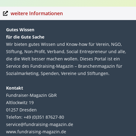
weitere Informationen
Gutes Wissen
für die Gute Sache
Wir bie­ten gutes Wis­sen und Know-how für Ver­ein, NGO,
Stif­tung, Non-Profit, Ver­band, Social Entre­pre­neur und alle,
die die Welt bes­ser machen wol­len. Die­ses Por­tal ist ein
Service des Fund­raising-Magazin – Bran­chen­magazin für
Sozial­marke­ting, Spen­den, Ver­eine und Stif­tun­gen.
Kontakt
Fundraiser-Magazin GbR
Altlockwitz 19
01257 Dresden
Telefon: +49 (0)351 87627-80
service@fundraising-magazin.de
www.fundraising-magazin.de