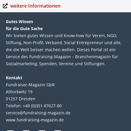
weitere Informationen
Gutes Wissen
für die Gute Sache
Wir bie­ten gutes Wis­sen und Know-how für Ver­ein, NGO,
Stif­tung, Non-Profit, Ver­band, Social Entre­pre­neur und alle,
die die Welt bes­ser machen wol­len. Die­ses Por­tal ist ein
Service des Fund­raising-Magazin – Bran­chen­magazin für
Sozial­marke­ting, Spen­den, Ver­eine und Stif­tun­gen.
Kontakt
Fundraiser-Magazin GbR
Altlockwitz 19
01257 Dresden
Telefon: +49 (0)351 87627-80
service@fundraising-magazin.de
www.fundraising-magazin.de