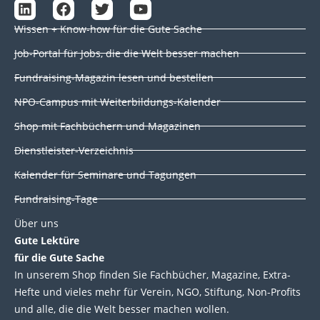
L
F
T
Y
i
a
w
o
Wissen + Know-how für die Gute Sache
n
c
i
u
k
e
t
t
Job-Portal für Jobs, die die Welt besser machen
e
b
t
u
d
o
e
b
Fundraising-Magazin lesen und bestellen
i
o
r
e
NPO-Campus mit Weiterbildungs-Kalender
n
k
Shop mit Fachbüchern und Magazinen
Dienstleister-Verzeichnis
Kalender für Seminare und Tagungen
Fundraising-Tage
Über uns
Gute Lektüre
für die Gute Sache
In unserem Shop finden Sie Fachbücher, Magazine, Extra-
Hefte und vieles mehr für Verein, NGO, Stiftung, Non-Profits
und alle, die die Welt besser machen wollen.