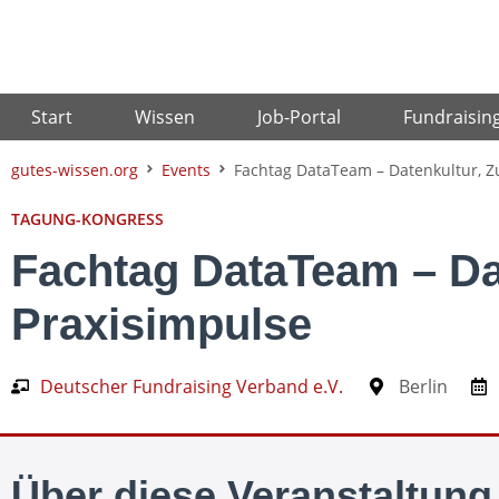
Zum
Inhalt
springen
Start
Wissen
Job-Portal
Fundraisin
gutes-wissen.org
Events
Fachtag DataTeam – Datenkultur, 
TAGUNG-KONGRESS
Fachtag DataTeam – Da
Praxisimpulse
Deutscher Fundraising Verband e.V.
Berlin
Über diese Veranstaltung