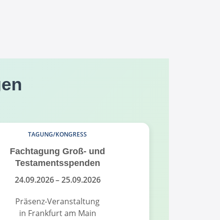
gen
TAGUNG/KONGRESS
Fachtagung Groß- und
Fundrais
Testamentsspenden
Fund
24.09.2026
– 25.09.2026
18.
Präsenz-Veranstaltung
Pr
in Frankfurt am Main
in