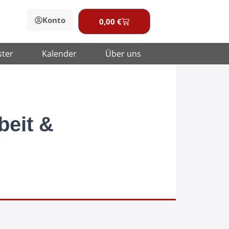
Konto
0,00
€
Warenkorb
ster
Kalender
Über uns
beit &