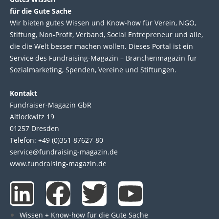
für die Gute Sache
Wir bie­ten gutes Wis­sen und Know-how für Ver­ein, NGO,
Stif­tung, Non-Profit, Ver­band, Social Entre­pre­neur und alle,
die die Welt bes­ser machen wol­len. Die­ses Por­tal ist ein
Service des Fund­raising-Magazin – Bran­chen­magazin für
Sozial­marke­ting, Spen­den, Ver­eine und Stif­tun­gen.
Kontakt
Fundraiser-Magazin GbR
Altlockwitz 19
01257 Dresden
Telefon: +49 (0)351 87627-80
service@fundraising-magazin.de
www.fundraising-magazin.de
L
F
T
Y
i
a
w
o
Wissen + Know-how für die Gute Sache