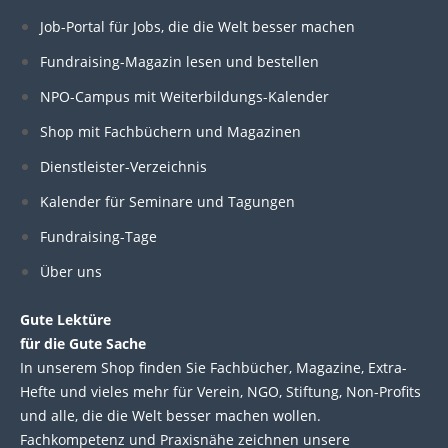
n
c
i
u
Job-Portal für Jobs, die die Welt besser machen
Fundraising-Magazin lesen und bestellen
k
e
t
t
NPO-Campus mit Weiterbildungs-Kalender
e
b
t
u
Shop mit Fachbüchern und Magazinen
Dienstleister-Verzeichnis
d
o
e
b
Kalender für Seminare und Tagungen
i
o
r
e
Fundraising-Tage
Über uns
n
k
Gute Lektüre
für die Gute Sache
In unserem Shop finden Sie Fachbücher, Magazine, Extra-
Hefte und vieles mehr für Verein, NGO, Stiftung, Non-Profits
und alle, die die Welt besser machen wollen.
Fachkompetenz und Praxisnähe zeichnen unsere