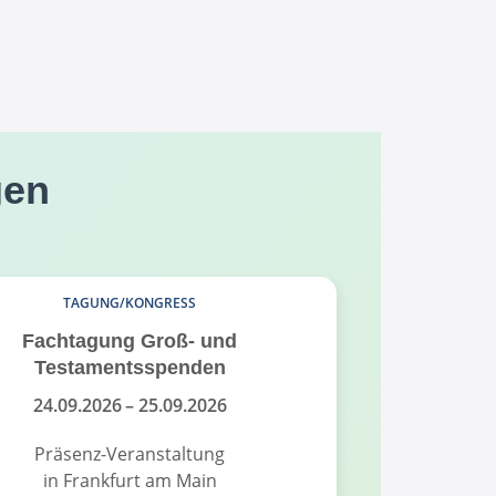
gen
TAGUNG/KONGRESS
Fachtagung Groß- und
Fundrais
Testamentsspenden
Fund
24.09.2026
– 25.09.2026
18.
Präsenz-Veranstaltung
Pr
in Frankfurt am Main
in