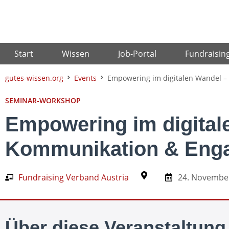
Zum
Inhalt
springen
Start
Wissen
Job-Portal
Fundraisin
gutes-wissen.org
Events
Empowering im digitalen Wandel 
SEMINAR-WORKSHOP
Empowering im digital
Kommunikation & Eng
Fundraising Verband Austria
24. Novembe
Über diese Veranstaltung