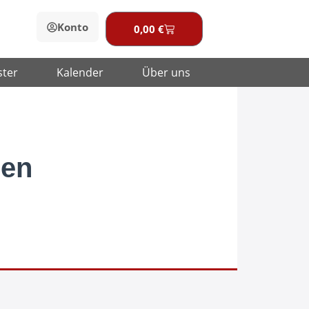
Konto
0,00
€
Warenkorb
ster
Kalender
Über uns
nen