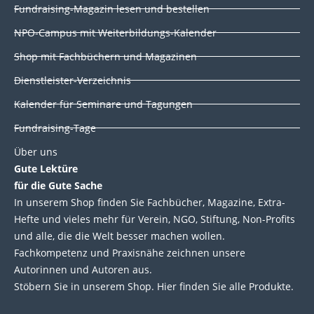
d
o
e
b
Fundraising-Magazin lesen und bestellen
i
o
r
e
NPO-Campus mit Weiterbildungs-Kalender
n
k
Shop mit Fachbüchern und Magazinen
Dienstleister-Verzeichnis
Kalender für Seminare und Tagungen
Fundraising-Tage
Über uns
Gute Lektüre
für die Gute Sache
In unserem Shop finden Sie Fachbücher, Magazine, Extra-
Hefte und vieles mehr für Verein, NGO, Stiftung, Non-Profits
und alle, die die Welt besser machen wollen.
Fachkompetenz und Praxisnähe zeichnen unsere
Autorinnen und Autoren aus.
Stöbern Sie in unserem Shop. Hier finden Sie alle Produkte.