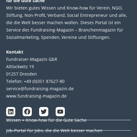
für die Gute Sache
Wir bie­ten gutes Wis­sen und Know-how für Ver­ein, NGO,
Stif­tung, Non-Profit, Ver­band, Social Entre­pre­neur und alle,
die die Welt bes­ser machen wol­len. Die­ses Por­tal ist ein
Service des Fund­raising-Magazin – Bran­chen­magazin für
Sozial­marke­ting, Spen­den, Ver­eine und Stif­tun­gen.
Kontakt
Fundraiser-Magazin GbR
Altlockwitz 19
01257 Dresden
Telefon: +49 (0)351 87627-80
service@fundraising-magazin.de
www.fundraising-magazin.de
L
F
T
Y
i
a
w
o
Wissen + Know-how für die Gute Sache
n
c
i
u
k
e
t
t
Job-Portal für Jobs, die die Welt besser machen
e
b
t
u