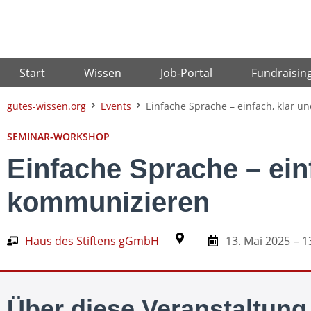
Zum
Inhalt
springen
Start
Wissen
Job-Portal
Fundraisin
gutes-wissen.org
Events
Einfache Sprache – einfach, klar u
SEMINAR-WORKSHOP
Einfache Sprache – ein
kommunizieren
Haus des Stiftens gGmbH
13. Mai 2025
– 1
Über diese Veranstaltung