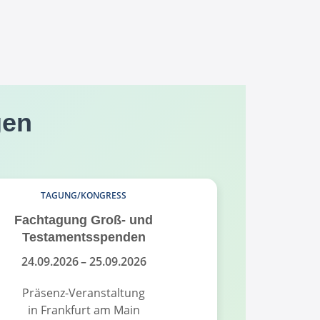
gen
TAGUNG/KONGRESS
Fachtagung Groß- und
Fundrais
Testamentsspenden
Fund
24.09.2026
– 25.09.2026
18.
Präsenz-Veranstaltung
Pr
in Frankfurt am Main
in