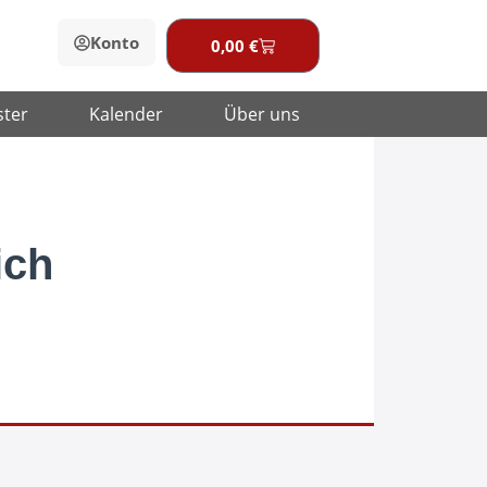
Konto
0,00
€
Warenkorb
ster
Kalender
Über uns
ich