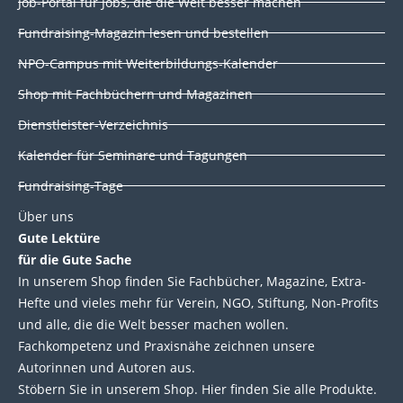
Job-Portal für Jobs, die die Welt besser machen
e
b
t
u
d
o
e
b
Fundraising-Magazin lesen und bestellen
i
o
r
e
NPO-Campus mit Weiterbildungs-Kalender
n
k
Shop mit Fachbüchern und Magazinen
Dienstleister-Verzeichnis
Kalender für Seminare und Tagungen
Fundraising-Tage
Über uns
Gute Lektüre
für die Gute Sache
In unserem Shop finden Sie Fachbücher, Magazine, Extra-
Hefte und vieles mehr für Verein, NGO, Stiftung, Non-Profits
und alle, die die Welt besser machen wollen.
Fachkompetenz und Praxisnähe zeichnen unsere
Autorinnen und Autoren aus.
Stöbern Sie in unserem Shop. Hier finden Sie alle Produkte.