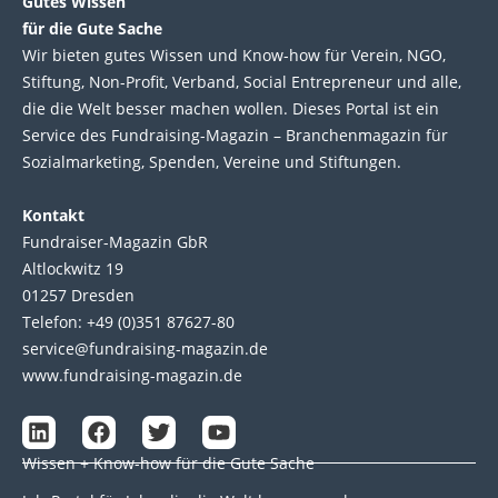
Gutes Wissen
für die Gute Sache
Wir bie­ten gutes Wis­sen und Know-how für Ver­ein, NGO,
Stif­tung, Non-Profit, Ver­band, Social Entre­pre­neur und alle,
die die Welt bes­ser machen wol­len. Die­ses Por­tal ist ein
Service des Fund­raising-Magazin – Bran­chen­magazin für
Sozial­marke­ting, Spen­den, Ver­eine und Stif­tun­gen.
Kontakt
Fundraiser-Magazin GbR
Altlockwitz 19
01257 Dresden
Telefon: +49 (0)351 87627-80
service@fundraising-magazin.de
www.fundraising-magazin.de
L
F
T
Y
i
a
w
o
Wissen + Know-how für die Gute Sache
n
c
i
u
k
e
t
t