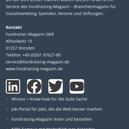
Service des Fund­raising-Magazin – Bran­chen­magazin für
Sozial­marke­ting, Spen­den, Ver­eine und Stif­tun­gen.
Kontakt
Fundraiser-Magazin GbR
Altlockwitz 19
01257 Dresden
Telefon: +49 (0)351 87627-80
service@fundraising-magazin.de
www.fundraising-magazin.de
L
F
T
Y
i
a
w
o
Wissen + Know-how für die Gute Sache
n
c
i
u
Job-Portal für Jobs, die die Welt besser machen
Fundraising-Magazin lesen und bestellen