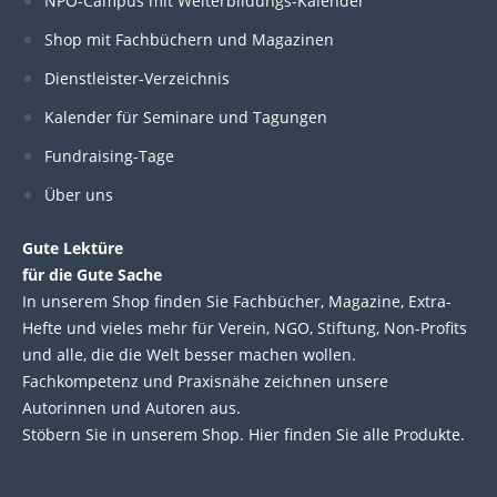
k
e
t
t
NPO-Campus mit Weiterbildungs-Kalender
e
b
t
u
Shop mit Fachbüchern und Magazinen
Dienstleister-Verzeichnis
d
o
e
b
Kalender für Seminare und Tagungen
i
o
r
e
Fundraising-Tage
Über uns
n
k
Gute Lektüre
für die Gute Sache
In unserem Shop finden Sie Fachbücher, Magazine, Extra-
Hefte und vieles mehr für Verein, NGO, Stiftung, Non-Profits
und alle, die die Welt besser machen wollen.
Fachkompetenz und Praxisnähe zeichnen unsere
Autorinnen und Autoren aus.
Stöbern Sie in unserem Shop. Hier finden Sie alle Produkte.