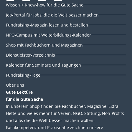
i
a
w
o
Wissen + Know-how für die Gute Sache
n
c
i
u
k
e
t
t
Job-Portal für Jobs, die die Welt besser machen
e
b
t
u
d
o
e
b
Fundraising-Magazin lesen und bestellen
i
o
r
e
NPO-Campus mit Weiterbildungs-Kalender
n
k
Shop mit Fachbüchern und Magazinen
Dienstleister-Verzeichnis
Kalender für Seminare und Tagungen
Fundraising-Tage
Über uns
Gute Lektüre
für die Gute Sache
In unserem Shop finden Sie Fachbücher, Magazine, Extra-
Hefte und vieles mehr für Verein, NGO, Stiftung, Non-Profits
und alle, die die Welt besser machen wollen.
Fachkompetenz und Praxisnähe zeichnen unsere