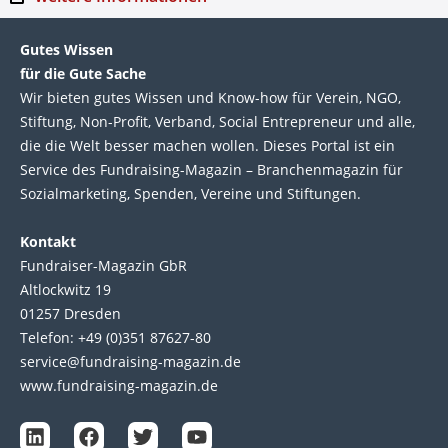
Gutes Wissen
für die Gute Sache
Wir bie­ten gutes Wis­sen und Know-how für Ver­ein, NGO,
Stif­tung, Non-Profit, Ver­band, Social Entre­pre­neur und alle,
die die Welt bes­ser machen wol­len. Die­ses Por­tal ist ein
Service des Fund­raising-Magazin – Bran­chen­magazin für
Sozial­marke­ting, Spen­den, Ver­eine und Stif­tun­gen.
Kontakt
Fundraiser-Magazin GbR
Altlockwitz 19
01257 Dresden
Telefon: +49 (0)351 87627-80
service@fundraising-magazin.de
www.fundraising-magazin.de
L
F
T
Y