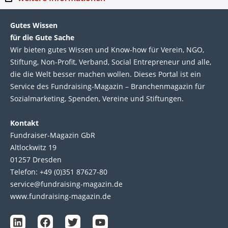
Gutes Wissen
für die Gute Sache
Wir bie­ten gutes Wis­sen und Know-how für Ver­ein, NGO,
Stif­tung, Non-Profit, Ver­band, Social Entre­pre­neur und alle,
die die Welt bes­ser machen wol­len. Die­ses Por­tal ist ein
Service des Fund­raising-Magazin – Bran­chen­magazin für
Sozial­marke­ting, Spen­den, Ver­eine und Stif­tun­gen.
Kontakt
Fundraiser-Magazin GbR
Altlockwitz 19
01257 Dresden
Telefon: +49 (0)351 87627-80
service@fundraising-magazin.de
www.fundraising-magazin.de
L
F
T
Y