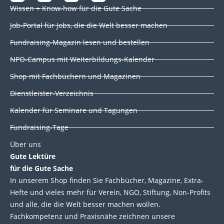
i
a
w
o
Wissen + Know-how für die Gute Sache
n
c
i
u
k
e
t
t
Job-Portal für Jobs, die die Welt besser machen
e
b
t
u
d
o
e
b
Fundraising-Magazin lesen und bestellen
i
o
r
e
NPO-Campus mit Weiterbildungs-Kalender
n
k
Shop mit Fachbüchern und Magazinen
Dienstleister-Verzeichnis
Kalender für Seminare und Tagungen
Fundraising-Tage
Über uns
Gute Lektüre
für die Gute Sache
In unserem Shop finden Sie Fachbücher, Magazine, Extra-
Hefte und vieles mehr für Verein, NGO, Stiftung, Non-Profits
und alle, die die Welt besser machen wollen.
Fachkompetenz und Praxisnähe zeichnen unsere