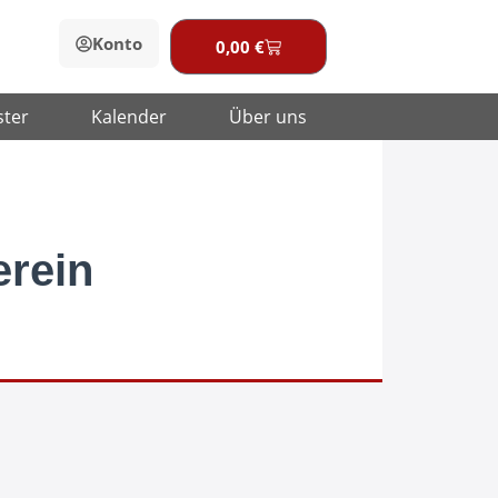
Konto
0,00
€
Warenkorb
ster
Kalender
Über uns
erein