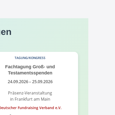
gen
TAGUNG/KONGRESS
Fachtagung Groß- und
Fundrais
Testamentsspenden
Fund
24.09.2026
– 25.09.2026
18.
Präsenz-Veranstaltung
Pr
in Frankfurt am Main
in
Deutscher Fundraising Verband e.V.
Alumni-Ver