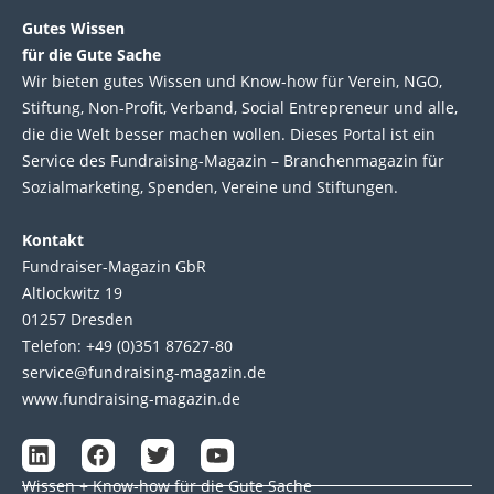
Gutes Wissen
für die Gute Sache
Wir bie­ten gutes Wis­sen und Know-how für Ver­ein, NGO,
Stif­tung, Non-Profit, Ver­band, Social Entre­pre­neur und alle,
die die Welt bes­ser machen wol­len. Die­ses Por­tal ist ein
Service des Fund­raising-Magazin – Bran­chen­magazin für
Sozial­marke­ting, Spen­den, Ver­eine und Stif­tun­gen.
Kontakt
Fundraiser-Magazin GbR
Altlockwitz 19
01257 Dresden
Telefon: +49 (0)351 87627-80
service@fundraising-magazin.de
www.fundraising-magazin.de
L
F
T
Y
i
a
w
o
Wissen + Know-how für die Gute Sache
n
c
i
u