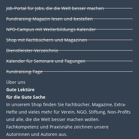
k
e
t
t
Job-Portal für Jobs, die die Welt besser machen
e
b
t
u
d
o
e
b
Fundraising-Magazin lesen und bestellen
i
o
r
e
NPO-Campus mit Weiterbildungs-Kalender
n
k
Shop mit Fachbüchern und Magazinen
Dienstleister-Verzeichnis
Kalender für Seminare und Tagungen
Fundraising-Tage
Über uns
Gute Lektüre
für die Gute Sache
In unserem Shop finden Sie Fachbücher, Magazine, Extra-
Hefte und vieles mehr für Verein, NGO, Stiftung, Non-Profits
und alle, die die Welt besser machen wollen.
Fachkompetenz und Praxisnähe zeichnen unsere
Autorinnen und Autoren aus.