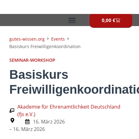
Zum
Inhalt
springen
0,00
€
Warenkor
gutes-wissen.org
Events
Basiskurs Freiwilligenkoordination
SEMINAR-WORKSHOP
Basiskurs
Freiwilligenkoordinat
Akademie für Ehrenamtlichkeit Deutschland
(fjs e.V.)
16. März 2026
– 16. März 2026