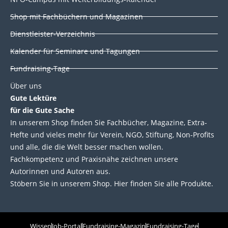
n
k
Shop mit Fachbüchern und Magazinen
Dienstleister-Verzeichnis
Kalender für Seminare und Tagungen
Fundraising-Tage
Über uns
Gute Lektüre
für die Gute Sache
In unserem Shop finden Sie Fachbücher, Magazine, Extra-
Hefte und vieles mehr für Verein, NGO, Stiftung, Non-Profits
und alle, die die Welt besser machen wollen.
Fachkompetenz und Praxisnähe zeichnen unsere
Autorinnen und Autoren aus.
Stöbern Sie in unserem Shop. Hier finden Sie alle Produkte.
Wissen
Job-Portal
Fundraising-Magazin
Fundraising-Tage