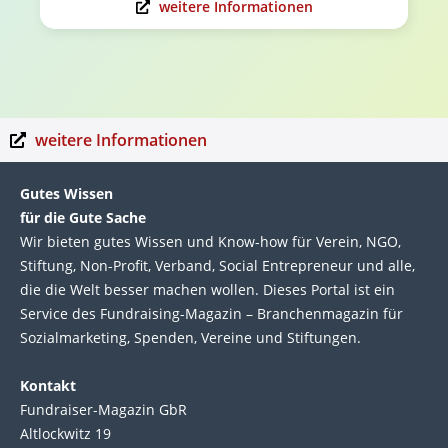
weitere Informationen
weitere Informationen
Gutes Wissen
für die Gute Sache
Wir bie­ten gutes Wis­sen und Know-how für Ver­ein, NGO,
Stif­tung, Non-Profit, Ver­band, Social Entre­pre­neur und alle,
die die Welt bes­ser machen wol­len. Die­ses Por­tal ist ein
Service des Fund­raising-Magazin – Bran­chen­magazin für
Sozial­marke­ting, Spen­den, Ver­eine und Stif­tun­gen.
Kontakt
Fundraiser-Magazin GbR
Altlockwitz 19