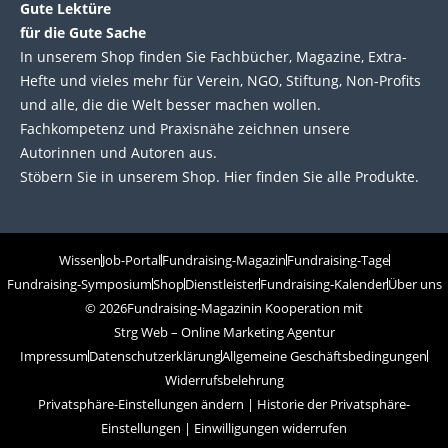
Gute Lektüre
für die Gute Sache
In unserem Shop finden Sie Fachbücher, Magazine, Extra-
Hefte und vieles mehr für Verein, NGO, Stiftung, Non-Profits
und alle, die die Welt besser machen wollen.
Fachkompetenz und Praxisnähe zeichnen unsere
Autorinnen und Autoren aus.
Stöbern Sie in unserem Shop. Hier finden Sie alle Produkte.
Wissen
Job-Portal
Fundraising-Magazin
Fundraising-Tage
Fundraising-Symposium
Shop
Dienstleister
Fundraising-Kalender
Über uns
© 2026
Fundraising-Magazin
in Kooperation mit
Strg Web – Online Marketing Agentur
Impressum
Datenschutzerklärung
Allgemeine Geschäftsbedingungen
Widerrufsbelehrung
Privatsphäre-Einstellungen ändern
|
Historie der Privatsphäre-
Einstellungen
|
Einwilligungen widerrufen