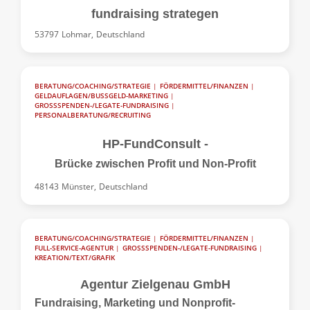
fundraising strategen
53797
Lohmar,
Deutschland
BERATUNG/COACHING/STRATEGIE
|
FÖRDERMITTEL/FINANZEN
|
GELDAUFLAGEN/BUSSGELD-MARKETING
|
GROSSSPENDEN-/LEGATE-FUNDRAISING
|
PERSONALBERATUNG/RECRUITING
HP-FundConsult -
Brücke zwischen Profit und Non-Profit
48143
Münster,
Deutschland
BERATUNG/COACHING/STRATEGIE
|
FÖRDERMITTEL/FINANZEN
|
FULL-SERVICE-AGENTUR
|
GROSSSPENDEN-/LEGATE-FUNDRAISING
|
KREATION/TEXT/GRAFIK
Agentur Zielgenau GmbH
Fundraising, Marketing und Nonprofit-