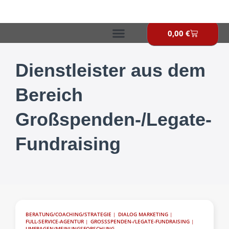
Zum
Inhalt
springen
0,00
€
Warenkor
Dienstleister aus dem
Bereich
Großspenden-/Legate-
Fundraising
BERATUNG/COACHING/STRATEGIE
|
DIALOG MARKETING
|
FULL-SERVICE-AGENTUR
|
GROSSSPENDEN-/LEGATE-FUNDRAISING
|
UMFRAGEN/MEINUNGSFORSCHUNG