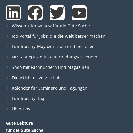
L
F
T
Y
i
a
w
o
Wissen + Know-how für die Gute Sache
n
c
i
u
Job-Portal für Jobs, die die Welt besser machen
Fundraising-Magazin lesen und bestellen
k
e
t
t
NPO-Campus mit Weiterbildungs-Kalender
e
b
t
u
Shop mit Fachbüchern und Magazinen
Dienstleister-Verzeichnis
d
o
e
b
Kalender für Seminare und Tagungen
i
o
r
e
Fundraising-Tage
Über uns
n
k
Gute Lektüre
für die Gute Sache