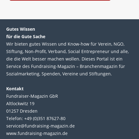
Gutes Wissen
für die Gute Sache
Wir bie­ten gutes Wis­sen und Know-how für Ver­ein, NGO,
Stif­tung, Non-Profit, Ver­band, Social Entre­pre­neur und alle,
die die Welt bes­ser machen wol­len. Die­ses Por­tal ist ein
Service des Fund­raising-Magazin – Bran­chen­magazin für
Sozial­marke­ting, Spen­den, Ver­eine und Stif­tun­gen.
Kontakt
Fundraiser-Magazin GbR
Altlockwitz 19
01257 Dresden
Telefon: +49 (0)351 87627-80
service@fundraising-magazin.de
www.fundraising-magazin.de