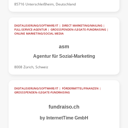
85716
Unterschleißheim,
Deutschland
DIGITALISIERUNG/SOFTWARE/IT
|
DIRECT MARKETING/MAILING
|
FULL-SERVICE-AGENTUR
|
GROSSSPENDEN-/LEGATE-FUNDRAISING
|
ONLINE MARKETING/SOCIAL MEDIA
asm
Agentur für Sozial-Marketing
8008
Zürich,
Schweiz
DIGITALISIERUNG/SOFTWARE/IT
|
FÖRDERMITTEL/FINANZEN
|
GROSSSPENDEN-/LEGATE-FUNDRAISING
fundraiso.ch
by InternetTime GmbH