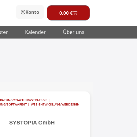
Konto
0,00
€
Warenkorb
ster
Kalender
Über uns
RATUNG/COACHING/STRATEGIE
|
RUNG/SOFTWARE/IT
|
WEB-ENTWICKLUNG/WEBDESIGN
SYSTOPIA GmbH