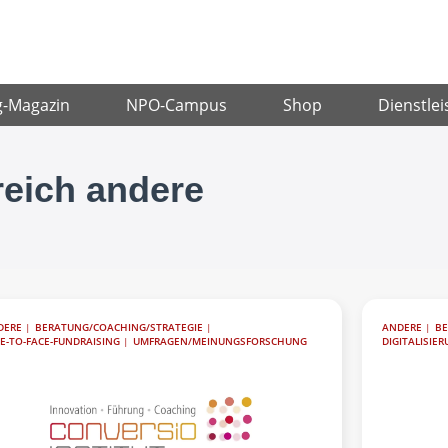
g-Magazin
NPO-Campus
Shop
Dienstlei
reich andere
DERE
|
BERATUNG/COACHING/STRATEGIE
|
ANDERE
|
BE
E-TO-FACE-FUNDRAISING
|
UMFRAGEN/MEINUNGSFORSCHUNG
DIGITALISIE