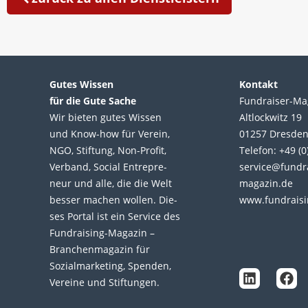
Gutes Wissen
Kontakt
für die Gute Sache
Fundraiser-Ma
Wir bie­ten gutes Wis­sen
Altlockwitz 19
und Know-how für Ver­ein,
01257 Dresde
NGO, Stif­tung, Non-Profit,
Telefon: +49 (
Ver­band, Social Entre­pre­
service@fundr
neur und alle, die die Welt
magazin.de
bes­ser machen wol­len. Die­
www.fundraisi
ses Por­tal ist ein Service des
L
F
Fund­raising-Magazin –
i
a
Bran­chen­magazin für
n
c
Sozial­marke­ting, Spen­den,
k
e
Ver­eine und Stif­tun­gen.
e
b
d
o