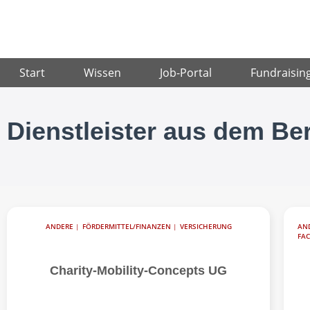
Zum
Inhalt
springen
Start
Wissen
Job-Portal
Fundraisin
Dienstleister aus dem Be
ANDERE
|
FÖRDERMITTEL/FINANZEN
|
VERSICHERUNG
AN
FAC
Charity-Mobility-Concepts UG