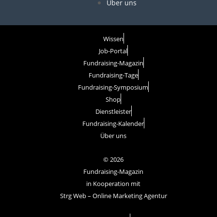
r
e
Über uns
Wissen
Job-Portal
Fundraising-Magazin
Fundraising-Tage
Fundraising-Symposium
Shop
Dienstleister
Fundraising-Kalender
Über uns
© 2026
Fundraising-Magazin
in Kooperation mit
Strg Web – Online Marketing Agentur