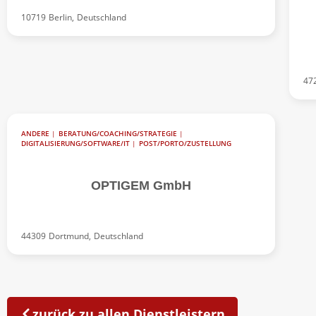
10719
Berlin,
Deutschland
47
ANDERE
|
BERATUNG/COACHING/STRATEGIE
|
DIGITALISIERUNG/SOFTWARE/IT
|
POST/PORTO/ZUSTELLUNG
OPTIGEM GmbH
44309
Dortmund,
Deutschland
zurück zu allen Dienstleistern