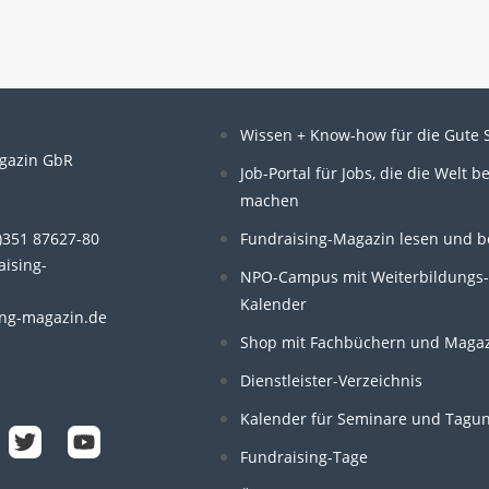
Wissen + Know-how für die Gute 
gazin GbR
Job-Portal für Jobs, die die Welt b
machen
n
0)351 87627-80
Fundraising-Magazin lesen und b
aising-
NPO-Campus mit Weiterbildungs-
Kalender
ng-magazin.de
Shop mit Fachbüchern und Maga
T
Y
Dienstleister-Verzeichnis
w
o
i
u
Kalender für Seminare und Tagu
t
t
t
u
Fundraising-Tage
e
b