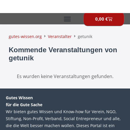
Zum
Inhalt
springen
0,00
€
Warenkor
gutes-wissen.org
Veranstalter
getunik
Kommende Veranstaltungen von
getunik
Es wurden keine Veranstaltungen gefunden.
Gutes Wissen
für die Gute Sache
Wir bie­ten gutes Wis­sen und Know-how für Ver­ein, NGO,
Stif­tung, Non-Profit, Ver­band, Social Entre­pre­neur und alle,
die die Welt bes­ser machen wol­len. Die­ses Por­tal ist ein