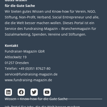
für die Gute Sache
Wir bie­ten gutes Wis­sen und Know-how für Ver­ein, NGO,
Stif­tung, Non-Profit, Ver­band, Social Entre­pre­neur und alle,
die die Welt bes­ser machen wol­len. Die­ses Por­tal ist ein
Service des Fund­raising-Magazin – Bran­chen­magazin für
Sozial­marke­ting, Spen­den, Ver­eine und Stif­tun­gen.
Kontakt
Fundraiser-Magazin GbR
Altlockwitz 19
01257 Dresden
Telefon: +49 (0)351 87627-80
service@fundraising-magazin.de
www.fundraising-magazin.de
L
F
T
Y
i
a
w
o
Wissen + Know-how für die Gute Sache
n
c
i
u
k
e
t
t
Job-Portal für Jobs, die die Welt besser machen