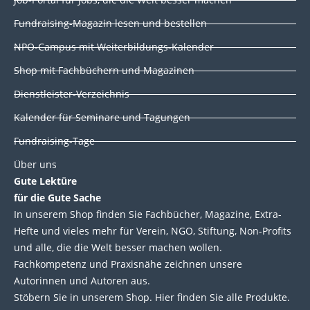
e
b
t
u
d
o
e
b
Fundraising-Magazin lesen und bestellen
i
o
r
e
NPO-Campus mit Weiterbildungs-Kalender
n
k
Shop mit Fachbüchern und Magazinen
Dienstleister-Verzeichnis
Kalender für Seminare und Tagungen
Fundraising-Tage
Über uns
Gute Lektüre
für die Gute Sache
In unserem Shop finden Sie Fachbücher, Magazine, Extra-
Hefte und vieles mehr für Verein, NGO, Stiftung, Non-Profits
und alle, die die Welt besser machen wollen.
Fachkompetenz und Praxisnähe zeichnen unsere
Autorinnen und Autoren aus.
Stöbern Sie in unserem Shop. Hier finden Sie alle Produkte.