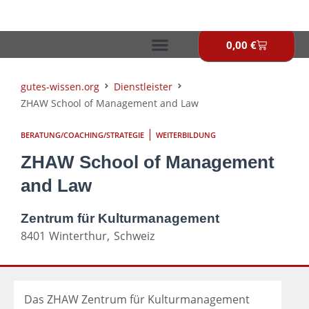
Zum
Inhalt
springen
0,00
€
Warenkor
gutes-wissen.org
Dienstleister
ZHAW School of Management and Law
|
BERATUNG/COACHING/STRATEGIE
WEITERBILDUNG
ZHAW School of Management
and Law
Zentrum für Kulturmanagement
8401
Winterthur,
Schweiz
Das ZHAW Zentrum für Kulturmanagement