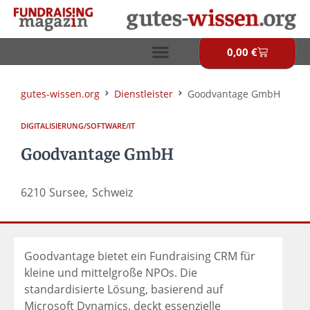
Zum
Inhalt
springen
0,00
€
Warenkor
gutes-wissen.org
Dienstleister
Goodvantage GmbH
DIGITALISIERUNG/SOFTWARE/IT
Goodvantage GmbH
6210
Sursee,
Schweiz
Goodvantage bietet ein Fundraising CRM für
kleine und mittelgroße NPOs. Die
standardisierte Lösung, basierend auf
Microsoft Dynamics, deckt essenzielle