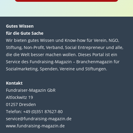
Gutes Wissen
für die Gute Sache
Wir bie­ten gutes Wis­sen und Know-how für Ver­ein, NGO,
Stif­tung, Non-Profit, Ver­band, Social Entre­pre­neur und alle,
die die Welt bes­ser machen wol­len. Die­ses Por­tal ist ein
Service des Fund­raising-Magazin – Bran­chen­magazin für
Sozial­marke­ting, Spen­den, Ver­eine und Stif­tun­gen.
Kontakt
Fundraiser-Magazin GbR
Altlockwitz 19
01257 Dresden
Telefon: +49 (0)351 87627-80
service@fundraising-magazin.de
www.fundraising-magazin.de