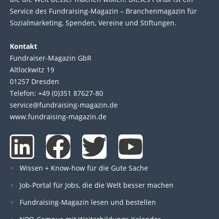
Service des Fund­raising-Magazin – Bran­chen­magazin für
Sozial­marke­ting, Spen­den, Ver­eine und Stif­tun­gen.
Kontakt
Fundraiser-Magazin GbR
Altlockwitz 19
01257 Dresden
Telefon: +49 (0)351 87627-80
service@fundraising-magazin.de
www.fundraising-magazin.de
L
F
T
Y
i
a
w
o
Wissen + Know-how für die Gute Sache
n
c
i
u
Job-Portal für Jobs, die die Welt besser machen
Fundraising-Magazin lesen und bestellen