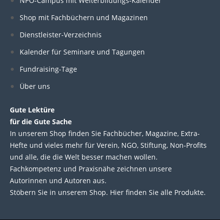
k
e
t
t
NPO-Campus mit Weiterbildungs-Kalender
e
b
t
u
Shop mit Fachbüchern und Magazinen
Dienstleister-Verzeichnis
d
o
e
b
Kalender für Seminare und Tagungen
i
o
r
e
Fundraising-Tage
Über uns
n
k
Gute Lektüre
für die Gute Sache
In unserem Shop finden Sie Fachbücher, Magazine, Extra-
Hefte und vieles mehr für Verein, NGO, Stiftung, Non-Profits
und alle, die die Welt besser machen wollen.
Fachkompetenz und Praxisnähe zeichnen unsere
Autorinnen und Autoren aus.
Stöbern Sie in unserem Shop. Hier finden Sie alle Produkte.