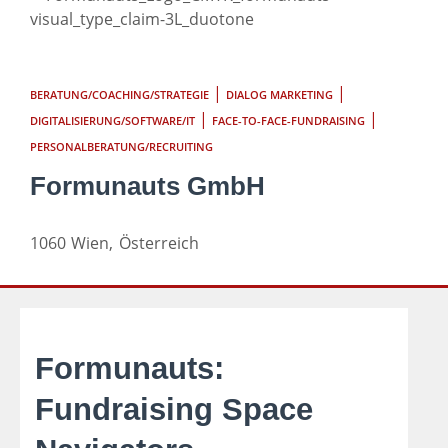
|
|
BERATUNG/COACHING/STRATEGIE
DIALOG MARKETING
|
|
DIGITALISIERUNG/SOFTWARE/IT
FACE-TO-FACE-FUNDRAISING
PERSONALBERATUNG/RECRUITING
Formunauts GmbH
1060
Wien,
Österreich
Formunauts:
Fundraising Space