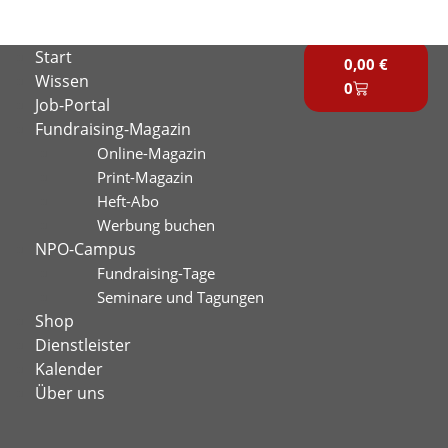
Zum
Inhalt
Warenkorb
Start
springen
0,00
€
Wissen
0
Job-Portal
Fundraising-Magazin
Online-Magazin
Print-Magazin
Heft-Abo
Werbung buchen
NPO-Campus
Fundraising-Tage
Seminare und Tagungen
Shop
Dienstleister
Kalender
Über uns