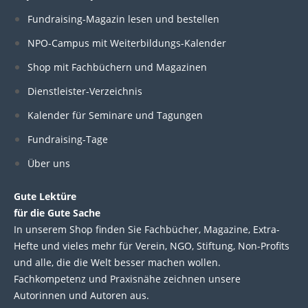
n
c
i
u
Fundraising-Magazin lesen und bestellen
k
e
t
t
NPO-Campus mit Weiterbildungs-Kalender
e
b
t
u
Shop mit Fachbüchern und Magazinen
Dienstleister-Verzeichnis
d
o
e
b
Kalender für Seminare und Tagungen
i
o
r
e
Fundraising-Tage
Über uns
n
k
Gute Lektüre
für die Gute Sache
In unserem Shop finden Sie Fachbücher, Magazine, Extra-
Hefte und vieles mehr für Verein, NGO, Stiftung, Non-Profits
und alle, die die Welt besser machen wollen.
Fachkompetenz und Praxisnähe zeichnen unsere
Autorinnen und Autoren aus.