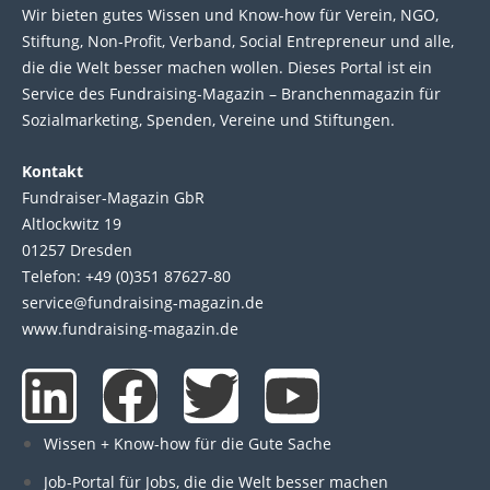
Wir bie­ten gutes Wis­sen und Know-how für Ver­ein, NGO,
Stif­tung, Non-Profit, Ver­band, Social Entre­pre­neur und alle,
die die Welt bes­ser machen wol­len. Die­ses Por­tal ist ein
Service des Fund­raising-Magazin – Bran­chen­magazin für
Sozial­marke­ting, Spen­den, Ver­eine und Stif­tun­gen.
Kontakt
Fundraiser-Magazin GbR
Altlockwitz 19
01257 Dresden
Telefon: +49 (0)351 87627-80
service@fundraising-magazin.de
www.fundraising-magazin.de
L
F
T
Y
i
a
w
o
Wissen + Know-how für die Gute Sache
Job-Portal für Jobs, die die Welt besser machen