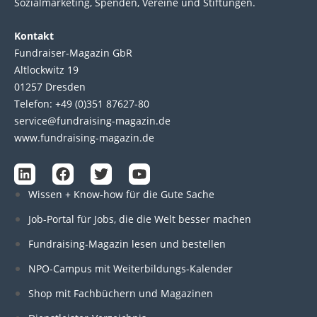
Sozial­marke­ting, Spen­den, Ver­eine und Stif­tun­gen.
Kontakt
Fundraiser-Magazin GbR
Altlockwitz 19
01257 Dresden
Telefon: +49 (0)351 87627-80
service@fundraising-magazin.de
www.fundraising-magazin.de
L
F
T
Y
i
a
w
o
Wissen + Know-how für die Gute Sache
n
c
i
u
k
e
t
t
Job-Portal für Jobs, die die Welt besser machen
e
b
t
u
d
o
e
b
Fundraising-Magazin lesen und bestellen
i
o
r
e
n
k
NPO-Campus mit Weiterbildungs-Kalender
Shop mit Fachbüchern und Magazinen