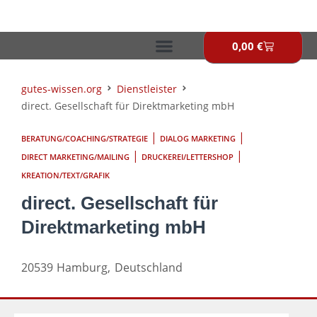
Zum
Inhalt
springen
0,00
€
Warenkor
gutes-wissen.org
Dienstleister
direct. Gesellschaft für Direktmarketing mbH
|
|
BERATUNG/COACHING/STRATEGIE
DIALOG MARKETING
|
|
DIRECT MARKETING/MAILING
DRUCKEREI/LETTERSHOP
KREATION/TEXT/GRAFIK
direct. Gesellschaft für
Direktmarketing mbH
20539
Hamburg,
Deutschland