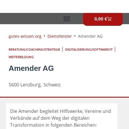
Zum
Inhalt
springen
0,00
€
Warenkor
gutes-wissen.org
Dienstleister
Amender AG
|
|
BERATUNG/COACHING/STRATEGIE
DIGITALISIERUNG/SOFTWARE/IT
WEITERBILDUNG
Amender AG
5600
Lenzburg,
Schweiz
Die Amender begleitet Hilfswerke, Vereine und
Verbände auf dem Weg der digitalen
Transformation in folgenden Bereichen: