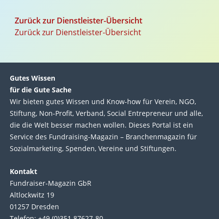
Zurück zur Dienstleister-Übersicht
Zurück zur Dienstleister-Übersicht
Gutes Wissen
für die Gute Sache
Wir bie­ten gutes Wis­sen und Know-how für Ver­ein, NGO,
Stif­tung, Non-Profit, Ver­band, Social Entre­pre­neur und alle,
die die Welt bes­ser machen wol­len. Die­ses Por­tal ist ein
Service des Fund­raising-Magazin – Bran­chen­magazin für
Sozial­marke­ting, Spen­den, Ver­eine und Stif­tun­gen.
Kontakt
Fundraiser-Magazin GbR
Altlockwitz 19
01257 Dresden
Telefon: +49 (0)351 87627-80