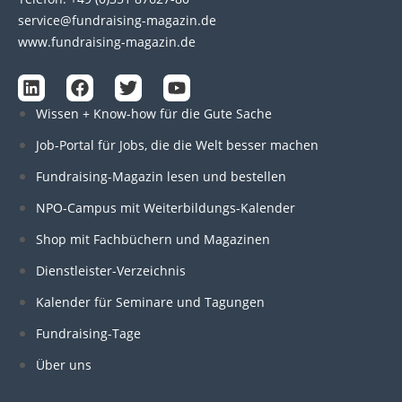
service@fundraising-magazin.de
www.fundraising-magazin.de
L
F
T
Y
i
a
w
o
Wissen + Know-how für die Gute Sache
n
c
i
u
k
e
t
t
Job-Portal für Jobs, die die Welt besser machen
e
b
t
u
d
o
e
b
Fundraising-Magazin lesen und bestellen
i
o
r
e
n
k
NPO-Campus mit Weiterbildungs-Kalender
Shop mit Fachbüchern und Magazinen
Dienstleister-Verzeichnis
Kalender für Seminare und Tagungen
Fundraising-Tage
Über uns