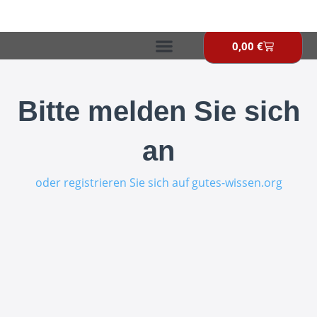
Zum
Inhalt
springen
0,00
€
Warenkor
Bitte melden Sie sich
an
oder registrieren Sie sich auf gutes-wissen.org
E-Mail-Adresse
Passwort