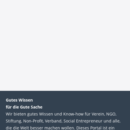
Angemeldet bleiben
Passwort vergessen?
Gutes Wissen
für die Gute Sache
Wir bie­ten gutes Wis­sen und Know-how für Ver­ein, NGO,
Stif­tung, Non-Profit, Ver­band, Social Entre­pre­neur und alle,
die die Welt bes­ser machen wol­len. Die­ses Por­tal ist ein